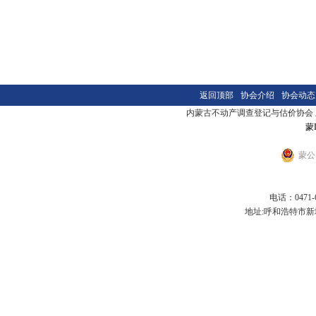
返回顶部
协会介绍
协会动态
内蒙古不动产调查登记与估价协会 版本
蒙I
蒙公网
电话：0471-6
地址:呼和浩特市新城